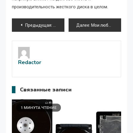
производительность жесткого диска в целом.
Навигация
Предыдущая:
Как подключить телевизор к ноутбуку
Далее:
Мои любимые игры на Nokia
по
записям
Redactor
Связанные записи
1 МИНУТА ЧТЕНИЕ