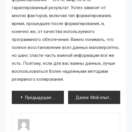
гарантированный результат. Успех зависит от
многих факторов, включая тип форматирования,
время, прошедшее после форматирования, и,
конечно же, от качества используемого
программного обеспечения. Важно понимать, что
полное восстановление всех данных маловероятно,
но шанс спасти часть важной информации всё же
есть. Поэтому, если для вас важны данные, лучше
воспользоваться более надежными методами
резервного копирования.
Навигация
Предыдущая:
AMD Athlon X4 840 Рейтинг и Позицион
Далее:
Мой опыт подбора видеокарты для процессора AMD
по
записям