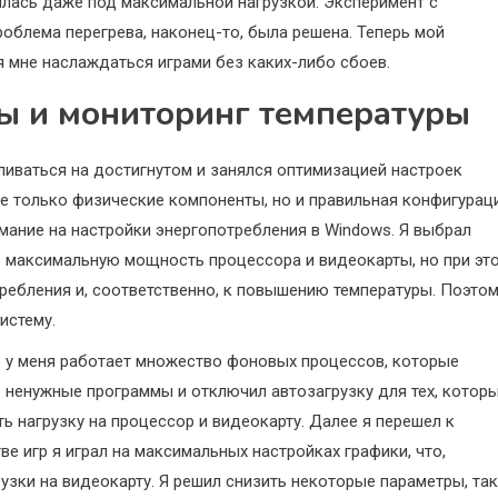
илась даже под максимальной нагрузкой. Эксперимент с
облема перегрева, наконец-то, была решена. Теперь мой
я мне наслаждаться играми без каких-либо сбоев.
ы и мониторинг температуры
ливаться на достигнутом и занялся оптимизацией настроек
не только физические компоненты, но и правильная конфигурац
мание на настройки энергопотребления в Windows. Я выбрал
 максимальную мощность процессора и видеокарты, но при эт
требления и, соответственно, к повышению температуры. Поэто
истему.
о у меня работает множество фоновых процессов, которые
 ненужные программы и отключил автозагрузку для тех, котор
ь нагрузку на процессор и видеокарту. Далее я перешел к
ве игр я играл на максимальных настройках графики, что,
узки на видеокарту. Я решил снизить некоторые параметры, та