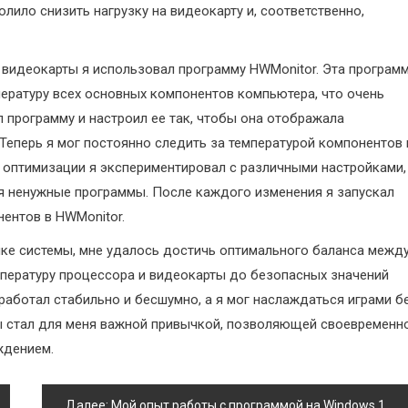
олило снизить нагрузку на видеокарту и, соответственно,
 видеокарты я использовал программу HWMonitor. Эта програм
ературу всех основных компонентов компьютера, что очень
л программу и настроил ее так, чтобы она отображала
 Теперь я мог постоянно следить за температурой компонентов 
 оптимизации я экспериментировал с различными настройками,
ая ненужные программы. После каждого изменения я запускал
ентов в HWMonitor.
йке системы, мне удалось достичь оптимального баланса межд
мпературу процессора и видеокарты до безопасных значений
работал стабильно и бесшумно, а я мог наслаждаться играми б
ы стал для меня важной привычкой, позволяющей своевременн
ждением.
Далее:
Мой опыт работы с программой на Windows 10