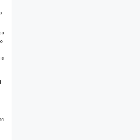
а
за
но
ые
а
ля