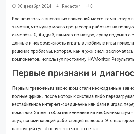
0
30 декабря 2024
Redactor
Все началось с внезапных зависаний моего компьютера во
заметил, что кулер моего процессора работает на полну
самолёта. Я, Андрей, паникёр по натуре, сразу подумал о
данные и невозможность играть в любимые игры привели 
решение проблемы, которая, как я уже знал, заключалась
компонентов, используя программу HWMonitor. Результат
Первые признаки и диагно
Первым тревожным звоночком стали неожиданные зависан
полные фризы, после которых система либо перезагружал
нестабильное интернет-соединение или баги в играх, пер
помогало. Затем я обратил внимание на необычный шум –
звук, напоминающий работающий пылесос. Это насторожи
настоящий гул. Я понял, что что-то не так.