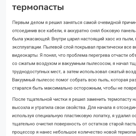
термопасты
Первым делом я решил заняться самой очевидной причи
отсоединив все кабели, я аккуратно снял боковую панель
была ужасающей. Внутри царил настоящий хаос из пыли, 
эксплуатации. Пылевой слой покрывал практически все 
видеокарты. Я понял, что проблема перегрева отчасти о
со сжатым воздухом и вакуумным пылесосом, я начал тща
труднодоступных мест, а затем использовал сжатый возд
Вакуумный пылесос помог собрать всю пыль, которая разл
старался быть максимально осторожным, чтобы не повре
После тщательной чистки я решил заменить термопасту на
высохла и утратила свои свойства. Для начала я отсоедин
используя специальную пластиковую лопатку, я удалил о
тщательно очистил поверхность от остатков старой паст
процессор я нанес небольшое количество новой термопа