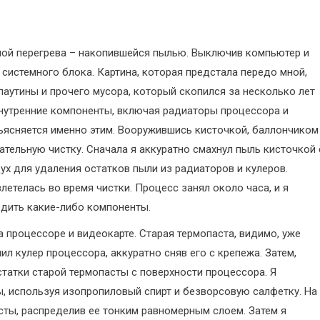
ной перегрева – накопившейся пылью. Выключив компьютер и
 системного блока. Картина, которая предстала передо мной,
паутины и прочего мусора, который скопился за несколько лет
внутренние компоненты, включая радиаторы процессора и
бъясняется именно этим. Вооружившись кисточкой, баллончиком
тельную чистку. Сначала я аккуратно смахнул пыль кисточкой 
ух для удаления остатков пыли из радиаторов и кулеров.
етелась во время чистки. Процесс занял около часа, и я
дить какие-либо компоненты.
 процессоре и видеокарте. Старая термопаста, видимо, уже
ил кулер процессора, аккуратно сняв его с крепежа. Затем,
статки старой термопасты с поверхности процессора. Я
ы, используя изопропиловый спирт и безворсовую салфетку. На
сты, распределив ее тонким равномерным слоем. Затем я