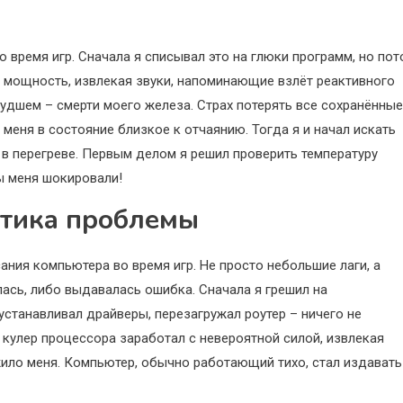
 время игр. Сначала я списывал это на глюки программ, но пот
ю мощность, извлекая звуки, напоминающие взлёт реактивного
 худшем – смерти моего железа. Страх потерять все сохранённые
меня в состояние близкое к отчаянию. Тогда я и начал искать
 в перегреве. Первым делом я решил проверить температуру
ы меня шокировали!
стика проблемы
ия компьютера во время игр. Не просто небольшие лаги, а
ась, либо выдавалась ошибка. Сначала я грешил на
еустанавливал драйверы, перезагружал роутер – ничего не
 кулер процессора заработал с невероятной силой, извлекая
ло меня. Компьютер, обычно работающий тихо, стал издавать