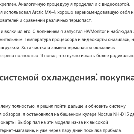
креплен. Аналогичную процедуру я проделал и с видеокартой,
ы я использовал Arctic MX-4, хорошо зарекомендовавшую себя н
зователей и сравнений различных термопаст.
и включил его. С волнением я запустил HWMonitor и наблюдал 
жительным. Температура процессора и видеокарты снизилась, 
агрузкой. Хотя чистка и замена термопасты оказались
грева полностью. Я понял, что нужно искать более радикальн
системой охлаждения⁚ покупк
блему полностью, я решил пойти дальше и обновить систему
я обзоров, я остановился на башенном кулере Noctua NH-D15 д
деокарты. Выбор пал на эти модели из-за их высокой
ернет-магазине, и уже через пару дней посылка прибыла.