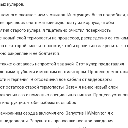
вых кулеров.
 немного сложнее, чем я ожидал. Инструкция была подробная, 
не пришлось снять материнскую плату из корпуса, чтобы
ятия старого кулера, я тщательно очистил поверхность
с новый слой термопасты на процессор, распределив ее тонким
а некоторой силы и точности, чтобы правильно закрепить его 
жно закреплен и не болтается.
у также оказалась непростой задачей. Этот кулер представлял
пловыми трубками и мощным вентилятором. Процесс демонтаж
сти и терпения. Я отсоединил все кабели от видеокарты,
 от остатков старой термопасты. Затем я нанес новый слой
 закрепив его с помощью специальных винтов. Процесс установ
л инструкции, чтобы избежать ошибок.
амиранием сердца включил его. Запустив HWMonitor, я с
и видеокарты. Результаты превзошли все мои ожидания.