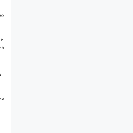
но
 и
на
а
ки