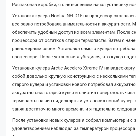
Распаковав коробки, я с нетерпением начал установку но
Установка кулера Noctua NH-D15 на процессор оказалась
все равно потребовала внимательности и аккуратности. М
обеспечить удобный доступ ко всем элементам. После сн
процессора от остатков старой термопасты. Затем я нане
равномерным слоем. Установка самого кулера потребовал
процессоре. После установки я убедился, что кулер наде
Установка кулера Arctic Accelero Xtreme IV на видеокарт
собой довольно крупную конструкцию с несколькими те
старого кулера и установки нового потребовал аккуратно
аккуратно снял старый кулер и очистил поверхность чипа
термопасты на чип видеокарты и установил новый кулер,
занял достаточно много времени, и я тщательно следова
После установки новых кулеров я собрал компьютер и с з
удовлетворением наблюдал за температурой процессора 