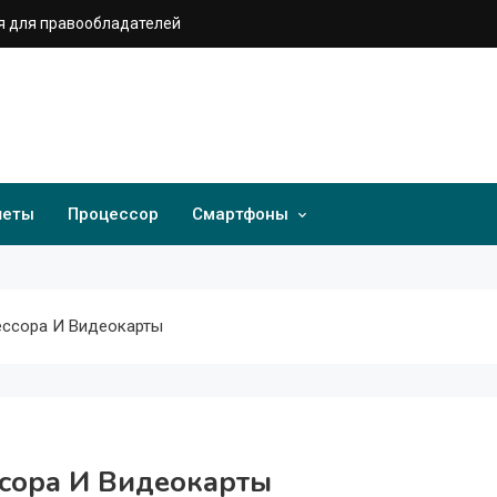
 для правообладателей
шеты
Процессор
Смартфоны
ессора И Видеокарты
сора И Видеокарты