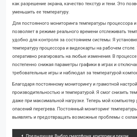
как разрешение экрана, качество текстур и тени. Это позв
уменьшить ее температуру.
Для постоянного мониторинга температуры процессора и
позволяет в режиме реального времени отслеживать темп
удобно для контроля за состоянием системы. Я установи
температуру процессора и видеокарты на рабочем столе.
оперативно реагировать на любые изменения. В процессе
постепенно снижая параметры графики в играх и отключ
требовательные игры и наблюдал за температурой компон
Благодаря постоянному мониторингу и грамотной настро
производительностью и температурой. Я смог снизить те
даже при максимальной нагрузке. Теперь мой компьютер 
опасений перегрева. Постоянный мониторинг температур
выявлять и предотвращать возможные проблемы с охла
Навигация
Предыдущая:
Выбор смартфона: критерии и рекомендации