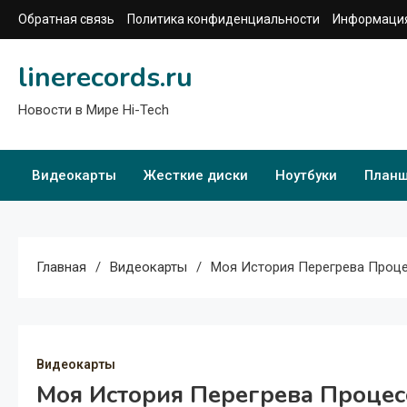
Перейти
Обратная связь
Политика конфиденциальности
Информация
к
содержимому
linerecords.ru
Новости в Мире Hi-Tech
Видеокарты
Жесткие диски
Ноутбуки
План
Главная
Видеокарты
Моя История Перегрева Проц
Видеокарты
Моя История Перегрева Процес