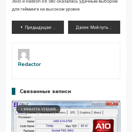
3600 и Radeon RX 580 оказалась удачным выбором
для гейминга на высоком уровне.
Навигация
Предыдущая:
Обновление программного обеспечения
Далее:
Мой путь к веганству от сомнений к уверенности
по
записям
Redactor
Связанные записи
1 МИНУТА ЧТЕНИЕ