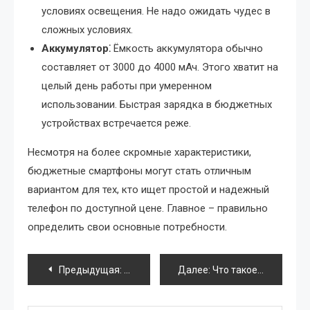
условиях освещения. Не надо ожидать чудес в
сложных условиях.
Аккумулятор⁚
Ёмкость аккумулятора обычно
составляет от 3000 до 4000 мАч. Этого хватит на
целый день работы при умеренном
использовании. Быстрая зарядка в бюджетных
устройствах встречается реже.
Несмотря на более скромные характеристики,
бюджетные смартфоны могут стать отличным
вариантом для тех, кто ищет простой и надежный
телефон по доступной цене. Главное – правильно
определить свои основные потребности.
Навигация
Предыдущая:
Разгон процессоров Intel Core i5 4690K
Далее:
Что такое шлейф для жесткого диска?
по