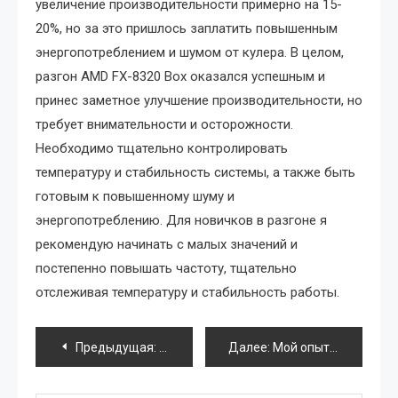
увеличение производительности примерно на 15-
20%, но за это пришлось заплатить повышенным
энергопотреблением и шумом от кулера. В целом,
разгон AMD FX-8320 Box оказался успешным и
принес заметное улучшение производительности, но
требует внимательности и осторожности.
Необходимо тщательно контролировать
температуру и стабильность системы, а также быть
готовым к повышенному шуму и
энергопотреблению. Для новичков в разгоне я
рекомендую начинать с малых значений и
постепенно повышать частоту, тщательно
отслеживая температуру и стабильность работы.
Навигация
Предыдущая:
Выбор планшета для ребенка: безопасн
Далее:
Мой опыт настройки планшета Android на Wi-Fi
по