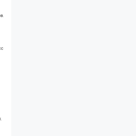
в.
сс
.