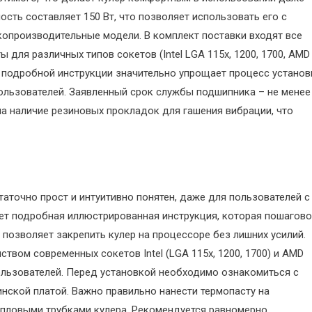
сть составляет 150 Вт, что позволяет использовать его с
опроизводительные модели. В комплект поставки входят все
ля различных типов сокетов (Intel LGA 115x, 1200, 1700, AMD
ие подробной инструкции значительно упрощает процесс установ
ользователей. Заявленный срок службы подшипника – не менее
на наличие резиновых прокладок для гашения вибрации, что
аточно прост и интуитивно понятен, даже для пользователей с
ет подробная иллюстрированная инструкция, которая пошагово
позволяет закрепить кулер на процессоре без лишних усилий.
твом современных сокетов Intel (LGA 115x, 1200, 1700) и AMD
ользователей. Перед установкой необходимо ознакомиться с
инской платой. Важно правильно нанести термопасту на
епловыми трубками кулера. Рекомендуется равномерно