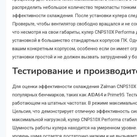
распределить небольшое количество термопасты тонким 
эффективности охлаждения. После установки кулера след
Проверьте, чтобы вентилятор свободно вращался и не со
что несмотря на свои габариты, кулер CNPS10X Performa
установкой в большинство стандартных корпусов ПК. Одн
вашим конкретным корпусом, особенно если он имеет огр
установки простой и не должен вызвать затруднений у б
Тестирование и производит
Для оценки эффективности охлаждения Zalman CNPS10X 
популярных бенчмарков, таких как AIDA64 и Prime95. Тест
работающем на штатных частотах. В режиме максимально
Цельсия, что демонстрирует отличную эффективность си
максимальной нагрузкой, кулер CNPS10X Performa стабил
Шумность работы кулера находится на умеренном уровне.
уровень шума остается достаточно низким и не вызывает