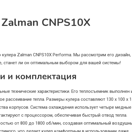
а Zalman CNPS10X
кулера Zalman CNPS10X Performa. Мы рассмотрим его дизайн,
е, станет ли он оптимальным выбором для вашей системы!
и и комплектация
ные технические характеристики. Его теплосъемник выполнен 
 рассеивание тепла. Размеры кулера составляют 130 x 100 x 1
ства корпусов. Система охлаждения использует четыре медные
тактируют с процессором, обеспечивая быстрый отвод тепла.
ростью от 800 до 1800 об/мин, создавая оптимальный воздушн
устимого, что делает кулер комфортным в использовании даже