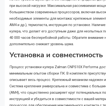
при высокой нагрузке. Максимальная рассеиваемая мощно
большинством современных процессоров, включая высок
необходимые элементы для монтажа⁚ крепежные элементы д
AM4 и др.), термопаста, инструкция по установке. Налич
кулера, что делает его доступным даже для неопытных п
40 000 часов бесперебойной работы. Обратите внимание 
дополнительно снижает уровень шума.
Установка и совместимость
Процесс установки кулера Zalman CNPS10X Performa дост
минимальным опытом сборки ПК. В комплекте присутству
описывает весь процесс. Крепежный механизм надежен и 
Система крепления универсальна и совместима с большинс
(AM4), что существенно расширяет круг потенциальных п
инструкцией и убедиться в совместимости с вашей матер
процессор для обеспечения максимального контакта с т