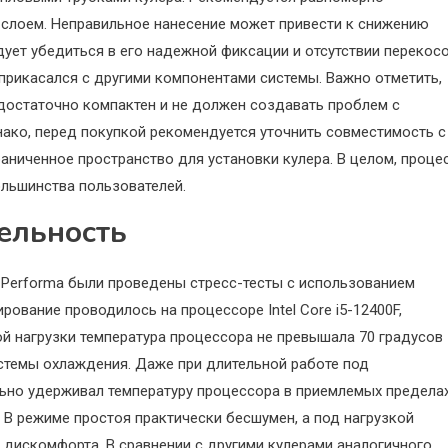
слоем. Неправильное нанесение может привести к снижению
ует убедиться в его надежной фиксации и отсутствии перекосо
прикасался с другими компонентами системы. Важно отметить,
 достаточно компактен и не должен создавать проблем с
ако, перед покупкой рекомендуется уточнить совместимость с
аниченное пространство для установки кулера. В целом, проце
ольшинства пользователей.
ельность
Performa были проведены стресс-тесты с использованием
ирование проводилось на процессоре Intel Core i5-12400F,
й нагрузки температура процессора не превышала 70 градусов
стемы охлаждения. Даже при длительной работе под
ьно удерживал температуру процессора в приемлемых пределах
 В режиме простоя практически бесшумен, а под нагрузкой
 дискомфорта. В сравнении с другими кулерами аналогичного