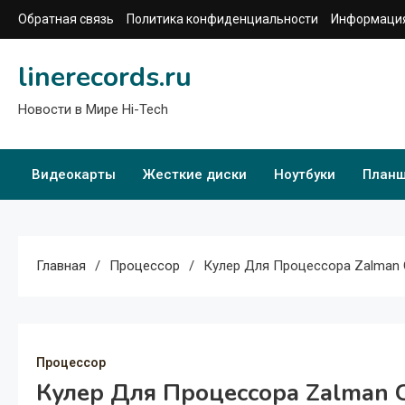
Перейти
Обратная связь
Политика конфиденциальности
Информация
к
содержимому
linerecords.ru
Новости в Мире Hi-Tech
Видеокарты
Жесткие диски
Ноутбуки
План
Главная
Процессор
Кулер Для Процессора Zalman
Процессор
Кулер Для Процессора Zalman 