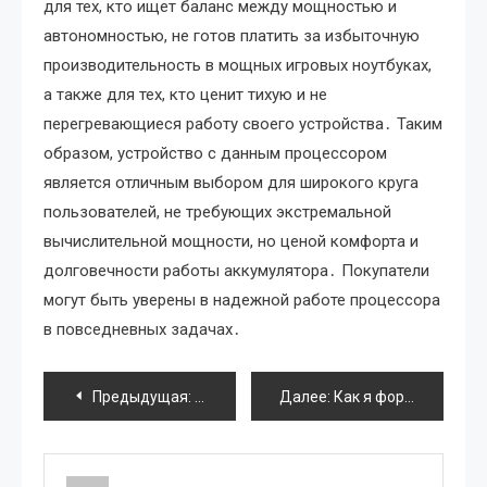
для тех, кто ищет баланс между мощностью и
автономностью, не готов платить за избыточную
производительность в мощных игровых ноутбуках,
а также для тех, кто ценит тихую и не
перегревающиеся работу своего устройства․ Таким
образом, устройство с данным процессором
является отличным выбором для широкого круга
пользователей, не требующих экстремальной
вычислительной мощности, но ценой комфорта и
долговечности работы аккумулятора․ Покупатели
могут быть уверены в надежной работе процессора
в повседневных задачах․
Навигация
Предыдущая:
Обзор процессоров AMD Phenom II X4 9
Далее:
Как я форматировал свой планшет Android
по