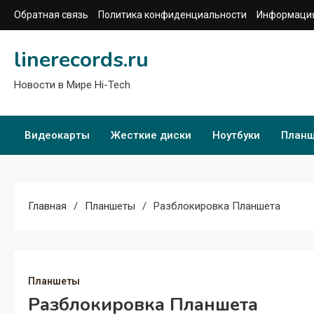
Перейти
Обратная связь
Политика конфиденциальности
Информация
к
содержимому
linerecords.ru
Новости в Мире Hi-Tech
Видеокарты
Жесткие диски
Ноутбуки
План
Главная
Планшеты
Разблокировка Планшета
Планшеты
Разблокировка Планшета