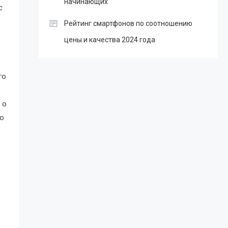
начинающих
с
Рейтинг смартфонов по соотношению
цены и качества 2024 года
го
 о
го