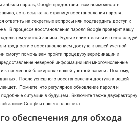
вы забыли пароль, Google предоставит вам возможность
равило, есть ссылка на страницу восстановления пароля․
ся ответить на секретные вопросы или подтвердить доступ к
на․ В процессе восстановления пароля Google проверит вашу
владельцем учетной записи․ Будьте внимательны и точно следу
кли трудности с восстановлением доступа к вашей учетной
Они смогут помочь вам пройти процедуру верификации и
о предоставление неверной информации или многочисленные
и к временной блокировке вашей учетной записи․ Поэтому,
 данных․ После успешного восстановления доступа к вашей
планшет․ Помните, что регулярное обновление пароля и
ь подобные ситуации в будущем․ Включите также двухфакторн
ой записи Google и вашего планшета․
го обеспечения для обхода