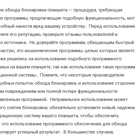
ля обхода блокировки планшета — процедура, требующая
ие программы, предлагающие подобную функциональность, мог
собный нанести вред вашему устройству․ Перед использовани
ите его репутацию, проверьте отзывы пользователей и
ного источника․ Не доверяйте программам, обещающим быстрый
ачастую, это мошеннические программы, целью которых являетс
 же решились на использование подобного программного
ных на вашем планшете, так как использование таких програм
ционной системы․ Помните, что некоторые производители
обных попыток обхода блокировки, и использование сторонне
ым повреждениям или полной потере функциональности
ставленным программой․ Неправильное использование может
го снятия блокировки, обязательно установите новый, надежн
ерационную систему вашего планшета, чтобы обеспечить
, что использование программного обеспечения для обхода
антирует успешный результат․ В большинстве случаев,