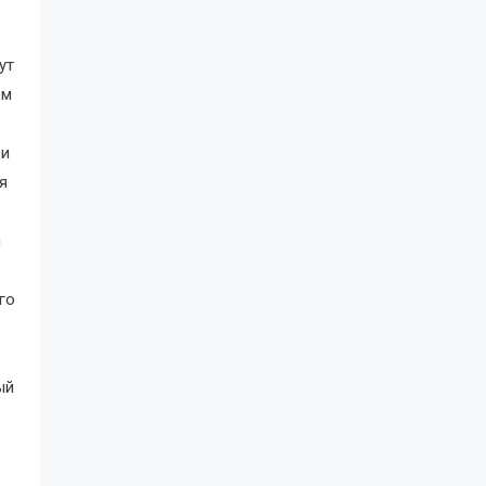
ут
ем
 и
я
м
го
ый