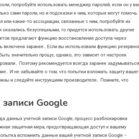
оли, попробуйте использовать менеджер паролей, если он у ва
ько сами пароли, но и подсказки к ним, которые могут помочь
 или какие-то ассоциации, связанные с ним, попробуйте их
и оказались безуспешными, то придется использовать другие
етов предлагают функцию восстановления доступа через
ть включена заранее․ Если вы использовали функцию резервно
ыть значительно проще, однако, это зависит от настроек
ировали․ Поэтому рекомендуется всегда заранее задумываться
ие․ И не забывайте о том, что попытки взломать защиту ваше
ожны и следуйте инструкциям производителя․ Помните, что
 записи Google
да данных учетной записи Google, процесс разблокировки
ажная защитная мера, предотвращающая доступ к вашему
опытка вспомнить данные вашей учетной записи Google –