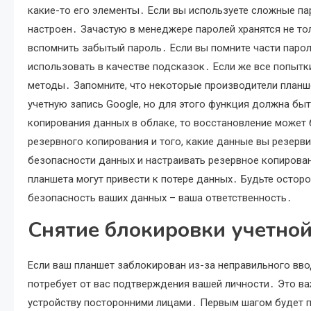
какие-то его элементы․ Если вы используете сложные пар
настроен․ Зачастую в менеджере паролей хранятся не тол
вспомнить забытый пароль․ Если вы помните части пароля
использовать в качестве подсказок․ Если же все попытк
методы․ Запомните, что некоторые производители планш
учетную запись Google, но для этого функция должна бы
копирования данных в облаке, то восстановление может б
резервного копирования и того, какие данные вы резерв
безопасности данных и настраивать резервное копирован
планшета могут привести к потере данных․ Будьте остор
безопасность ваших данных – ваша ответственность․
Снятие блокировки учетной
Если ваш планшет заблокирован из-за неправильного вво
потребует от вас подтверждения вашей личности․ Это в
устройству посторонними лицами․ Первым шагом будет п