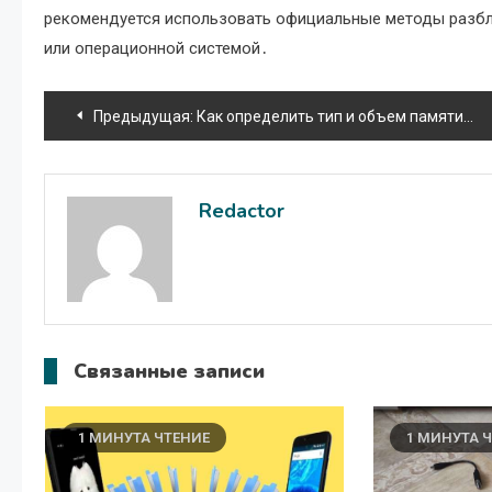
рекомендуется использовать официальные методы разбл
или операционной системой․
Навигация
Предыдущая:
Как определить тип и объем памяти в моем ноутбуке
по
записям
Redactor
Связанные записи
1 МИНУТА ЧТЕНИЕ
1 МИНУТА 