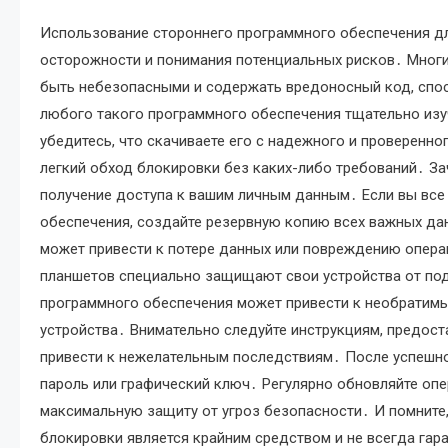
Использование стороннего программного обеспечения д
осторожности и понимания потенциальных рисков․ Мног
быть небезопасными и содержать вредоносный код, спо
любого такого программного обеспечения тщательно изуч
убедитесь, что скачиваете его с надежного и проверен
легкий обход блокировки без каких-либо требований․ З
получение доступа к вашим личным данным․ Если вы все
обеспечения, создайте резервную копию всех важных дан
может привести к потере данных или повреждению опера
планшетов специально защищают свои устройства от под
программного обеспечения может привести к необратим
устройства․ Внимательно следуйте инструкциям, предо
привести к нежелательным последствиям․ После успешно
пароль или графический ключ․ Регулярно обновляйте оп
максимальную защиту от угроз безопасности․ И помните
блокировки является крайним средством и не всегда гар