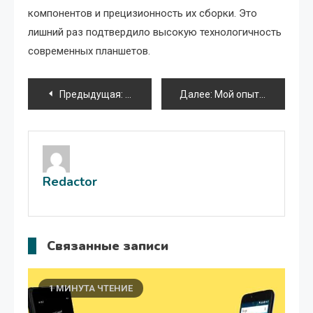
компонентов и прецизионность их сборки. Это
лишний раз подтвердило высокую технологичность
современных планшетов.
Навигация
Предыдущая:
Как я научился включать свой планшет
Далее:
Мой опыт использования планшетов типа iPad mini
по
записям
Redactor
Связанные записи
1 МИНУТА ЧТЕНИЕ