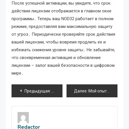
После успешной активации, вы увидите, что срок
действия лицензии отображается в главном окне
программы․ Теперь ваш NOD32 работает в полном
режиме, предоставляя вам максимальную защиту
от угроз․ Периодически проверяйте срок действия
вашей лицензии, чтобы вовремя продлить ее и
избежать снижения уровня защиты․ Не забывайте,
что своевременная активация и обновление
лицензии – залог вашей безопасности в цифровом
мире․
Навигация
Предыдущая:
Разгон процессора с помощью SetFSB
Далее:
Мой опыт использования смартфонов Lenovo: общий обзор
по
записям
Redactor