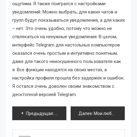
ощутима. Я также поигрался с настройками
уведомлений. Можно выбрать, для каких чатов и
групп будут показываться уведомления, а для каких
– нет. Это очень удобно, потому что можно не
отвлекаться на ненужные уведомления. В целом,
интерфейс Telegram для настольных компьютеров
оказался очень простым и интуитивно понятным,
даже для такого неискушенного пользователя как
я. Все функции находятся на своих местах, а
настройка профиля прошла без задержек и ошибок.
Я остался очень доволен своим знакомством с
десктопной версией Telegram.
Навигация
Предыдущая:
Мой опыт подключения камеры к Androi
Далее:
Мои любимые приложения для смартфона
по