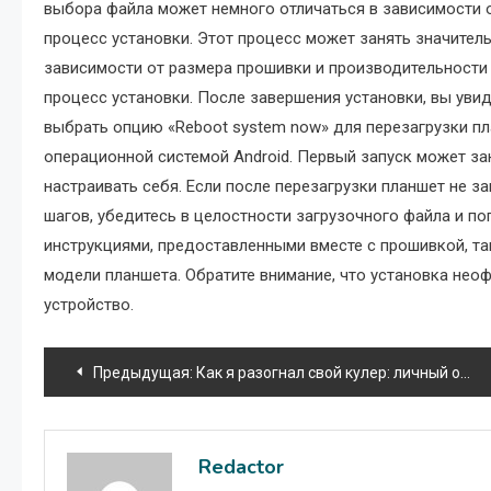
выбора файла может немного отличаться в зависимости 
процесс установки. Этот процесс может занять значитель
зависимости от размера прошивки и производительности 
процесс установки. После завершения установки, вы уви
выбрать опцию «Reboot system now» для перезагрузки пл
операционной системой Android. Первый запуск может за
настраивать себя. Если после перезагрузки планшет не з
шагов, убедитесь в целостности загрузочного файла и по
инструкциями, предоставленными вместе с прошивкой, та
модели планшета. Обратите внимание, что установка нео
устройство.
Навигация
Предыдущая:
Как я разогнал свой кулер: личный опыт
по
записям
Redactor