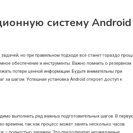
ционную систему Android
 задачей, но при правильном подходе всё станет гораздо прощ
ммное обеспечение и инструменты. Важно помнить о резервном
ежать потери ценной информации. Будьте внимательны при
г за шагом. Успешная установка Android откроет доступ к
одимо выполнить ряд важных подготовительных шагов. В перву
тво времени, так как процесс может занять несколько часов.
чше – полностью заряжен. Это предотвратит неожиданные