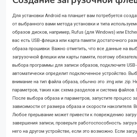
Создание загрузочной фле
Для установки Android на планшет вам потребуется созда
от выбранного вами метода установки и типа используем
образов дисков, например, Rufus (для Windows) или Etche
вас есть USB-флешка или карта памяти достаточного раз
образа прошивки. Важно отметить, что все данные на вы
загрузочной флешки или карты памяти, поэтому обязате
выбора программы для записи образов, подключите USB-
автоматически определит подключенное устройство. Выбе
внимание на тип файла образа, обычно это .img или .zip
параметров, таких как схема разделов и система файлов.
После выбора образа и параметров, запустите процесс з
зависимости от размера образа и скорости накопителя. В
Любое прерывание может привести к повреждению загруз
завершения записи, проверьте работоспособность загруз
него на другом устройстве, если это возможно. Если заг