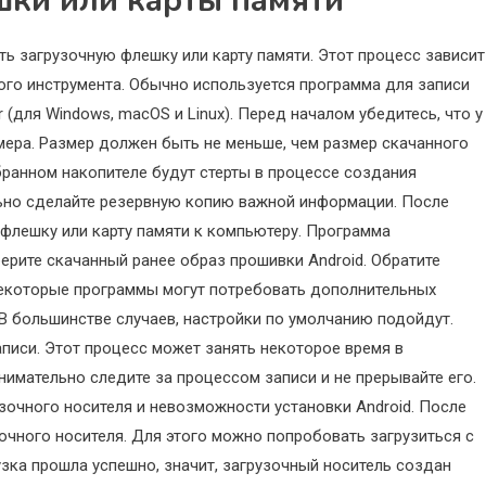
шки или карты памяти
ть загрузочную флешку или карту памяти. Этот процесс зависит
ого инструмента. Обычно используется программа для записи
r (для Windows, macOS и Linux). Перед началом убедитесь, что у
мера. Размер должен быть не меньше, чем размер скачанного
бранном накопителе будут стерты в процессе создания
льно сделайте резервную копию важной информации. После
флешку или карту памяти к компьютеру. Программа
рите скачанный ранее образ прошивки Android. Обратите
. Некоторые программы могут потребовать дополнительных
 В большинстве случаев, настройки по умолчанию подойдут.
аписи. Этот процесс может занять некоторое время в
нимательно следите за процессом записи и не прерывайте его.
очного носителя и невозможности установки Android. После
очного носителя. Для этого можно попробовать загрузиться с
рузка прошла успешно, значит, загрузочный носитель создан