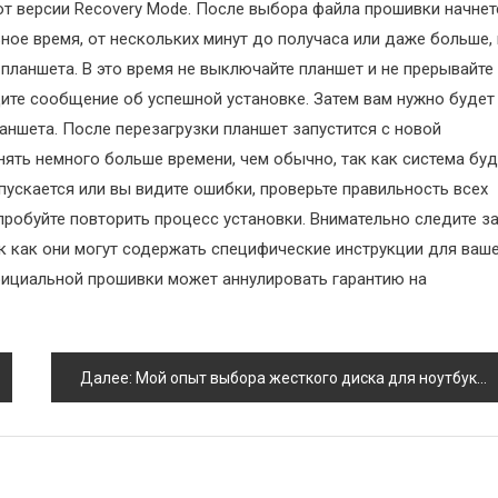
от версии Recovery Mode. После выбора файла прошивки начнет
ное время, от нескольких минут до получаса или даже больше, 
планшета. В это время не выключайте планшет и не прерывайте
дите сообщение об успешной установке. Затем вам нужно будет
аншета. После перезагрузки планшет запустится с новой
нять немного больше времени, чем обычно, так как система буд
апускается или вы видите ошибки, проверьте правильность всех
пробуйте повторить процесс установки. Внимательно следите з
к как они могут содержать специфические инструкции для ваш
фициальной прошивки может аннулировать гарантию на
Далее:
Мой опыт выбора жесткого диска для ноутбука