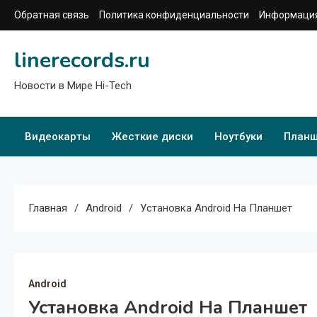
Перейти
Обратная связь
Политика конфиденциальности
Информация
к
содержимому
linerecords.ru
Новости в Мире Hi-Tech
Видеокарты
Жесткие диски
Ноутбуки
План
Главная
Android
Установка Android На Планшет
Android
Установка Android На Планшет