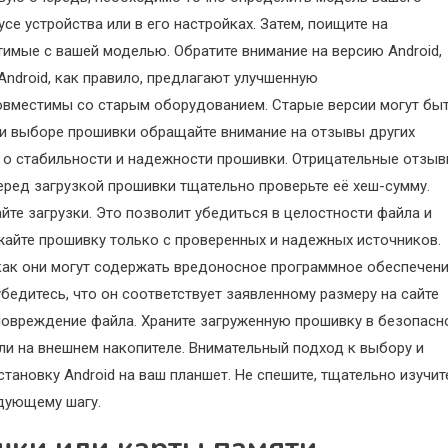
е устройства или в его настройках. Затем, поищите на
имые с вашей моделью. Обратите внимание на версию Android,
Android, как правило, предлагают улучшенную
совместимы со старым оборудованием. Старые версии могут бы
и выборе прошивки обращайте внимание на отзывы других
 о стабильности и надежности прошивки. Отрицательные отзы
еред загрузкой прошивки тщательно проверьте её хеш-сумму.
айте загрузки. Это позволит убедиться в целостности файла и
жайте прошивку только с проверенных и надежных источников.
 как они могут содержать вредоносное программное обеспечени
убедитесь, что он соответствует заявленному размеру на сайте
 повреждение файла. Храните загруженную прошивку в безопасн
или на внешнем накопителе. Внимательный подход к выбору и
тановку Android на ваш планшет. Не спешите, тщательно изучит
едующему шагу.