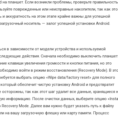
d на планшет. Если возникли проблемы, проверьте правильность
льзуйте поврежденные или неисправные накопители, так как это
ь и аккуратность на этом этапе крайне важны для успешной
агрузочный носитель — залог успешной установки Android.
ься в зависимости от модели устройства и используемой
 следующие действия. Сначала необходимо выключить планшет
ние клавиши увеличения громкости и кнопки питания, но это
обходимо войти в режим восстановления (Recovery Mode). В эт
буется выбрать опцию «Wipe data/factory reset» для полного
 который обеспечит чистую установку Android и предотвратит
осторожны, так как этот шаг удалит все данные, хранящиеся 
гую информацию. После очистки данных, выберите опцию «Instal
ю Recovery Mode. Далее вам нужно будет указать путь к файлу
ли на вашу загрузочную флешку или карту памяти. Процесс