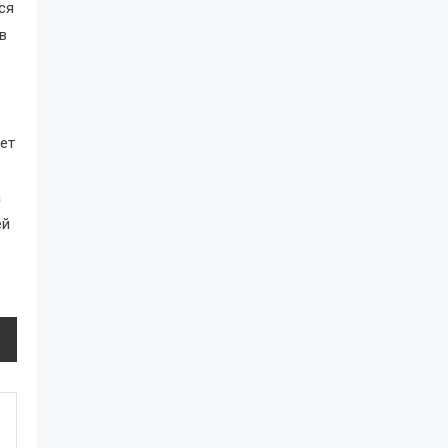
ся
в
ет
а
ей