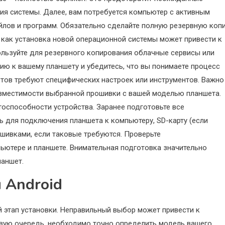
я системы. Далее, вам потребуется компьютер с активным
йлов и программ. Обязательно сделайте полную резервную коп
к как установка новой операционной системы может привести к
ользуйте для резервного копирования облачные сервисы или
ию к вашему планшету и убедитесь, что вы понимаете процесс
тов требуют специфических настроек или инструментов. Важно
овместимости выбранной прошивки с вашей моделью планшета.
оспособности устройства. Заранее подготовьте все
ь для подключения планшета к компьютеру, SD-карту (если
шивками, если таковые требуются. Проверьте
ьютере и планшете. Внимательная подготовка значительно
ланшет.
 Android
 этап установки. Неправильный выбор может привести к
рвую очередь, необходимо точно определить модель вашего