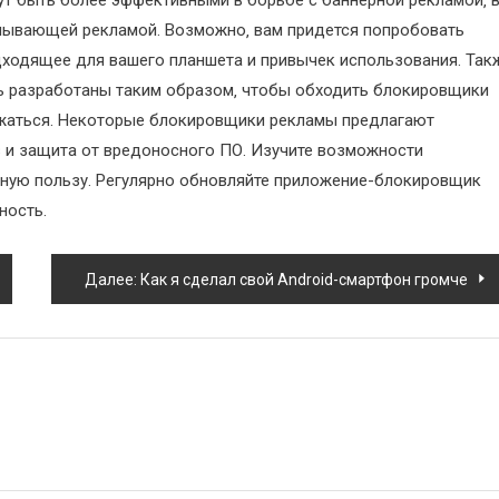
т быть более эффективными в борьбе с баннерной рекламой‚ 
сплывающей рекламой. Возможно‚ вам придется попробовать
дходящее для вашего планшета и привычек использования. Так
ть разработаны таким образом‚ чтобы обходить блокировщики
ажаться. Некоторые блокировщики рекламы предлагают
в и защита от вредоносного ПО. Изучите возможности
ьную пользу. Регулярно обновляйте приложение-блокировщик
ность.
Далее:
Как я сделал свой Android-смартфон громче