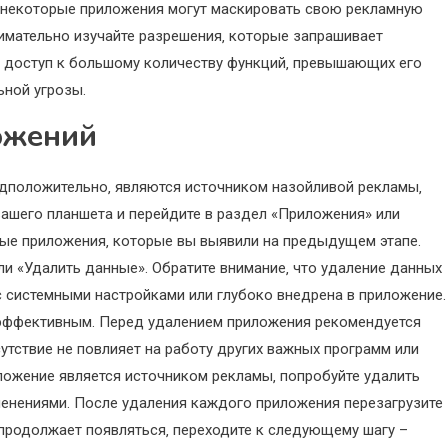
о некоторые приложения могут маскировать свою рекламную
имательно изучайте разрешения‚ которые запрашивает
т доступ к большому количеству функций‚ превышающих его
ьной угрозы.
ожений
едположительно‚ являются источником назойливой рекламы‚
вашего планшета и перейдите в раздел «Приложения» или
ные приложения‚ которые вы выявили на предыдущем этапе.
ли «Удалить данные». Обратите внимание‚ что удаление данных
с системными настройками или глубоко внедрена в приложение.
 эффективным. Перед удалением приложения рекомендуется
сутствие не повлияет на работу других важных программ или
иложение является источником рекламы‚ попробуйте удалить
енениями. После удаления каждого приложения перезагрузите
 продолжает появляться‚ переходите к следующему шагу –