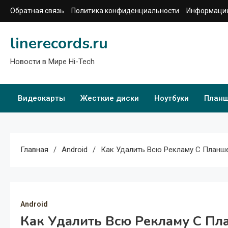
Перейти
Обратная связь
Политика конфиденциальности
Информация
к
содержимому
linerecords.ru
Новости в Мире Hi-Tech
Видеокарты
Жесткие диски
Ноутбуки
План
Главная
Android
Как Удалить Всю Рекламу С Планше
Android
Как Удалить Всю Рекламу С Пл