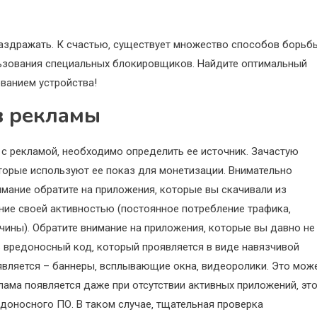
раздражать. К счастью‚ существует множество способов борьб
льзования специальных блокировщиков. Найдите оптимальный
ванием устройства!
в рекламы
с рекламой‚ необходимо определить ее источник. Зачастую
торые используют ее показ для монетизации. Внимательно
мание обратите на приложения‚ которые вы скачивали из
ие своей активностью (постоянное потребление трафика‚
ины). Обратите внимание на приложения‚ которые вы давно не
 вредоносный код‚ который проявляется в виде навязчивой
является – баннеры‚ всплывающие окна‚ видеоролики. Это мож
лама появляется даже при отсутствии активных приложений‚ эт
доносного ПО. В таком случае‚ тщательная проверка