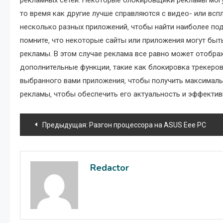
рекламных сетей. Некоторые блокировщики рекламы могу
то время как другие лучше справляются с видео- или в
несколько разных приложений‚ чтобы найти наиболее по
помните‚ что некоторые сайты или приложения могут бы
рекламы. В этом случае реклама все равно может отобр
дополнительные функции‚ такие как блокировка трекеро
выбранного вами приложения‚ чтобы получить максимал
рекламы‚ чтобы обеспечить его актуальность и эффектив
Навигация
Предыдущая:
Разгон процессора на ASUS Eee PC
по
записям
Redactor