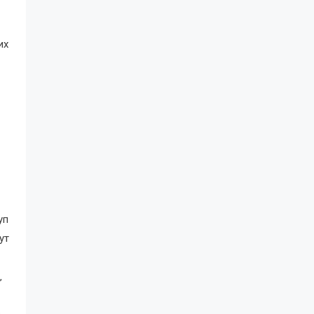
их
уп
ут
‚