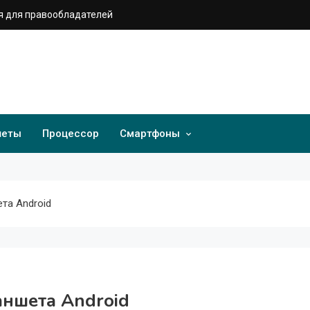
 для правообладателей
шеты
Процессор
Смартфоны
та Android
аншета Android