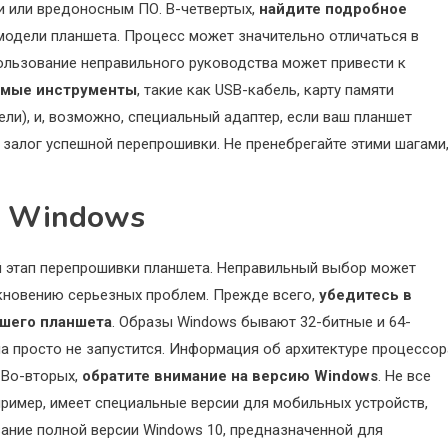
и или вредоносным ПО. В-четвертых,
найдите подробное
 модели планшета. Процесс может значительно отличаться в
ользование неправильного руководства может привести к
имые инструменты
, такие как USB-кабель, карту памяти
ли), и, возможно, специальный адаптер, если ваш планшет
залог успешной перепрошивки. Не пренебрегайте этими шагами
а Windows
й этап перепрошивки планшета. Неправильный выбор может
икновению серьезных проблем. Прежде всего,
убедитесь в
ашего планшета
. Образы Windows бывают 32-битные и 64-
ма просто не запустится. Информация об архитектуре процессор
 Во-вторых,
обратите внимание на версию Windows
. Не все
пример, имеет специальные версии для мобильных устройств,
ание полной версии Windows 10, предназначенной для