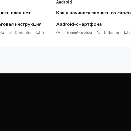
Android
шить планшет
Как я научился звонить со своег
аговая инструкция
Android-смартфона
Redactor
Redactor
024
0
31 Декабря 2024