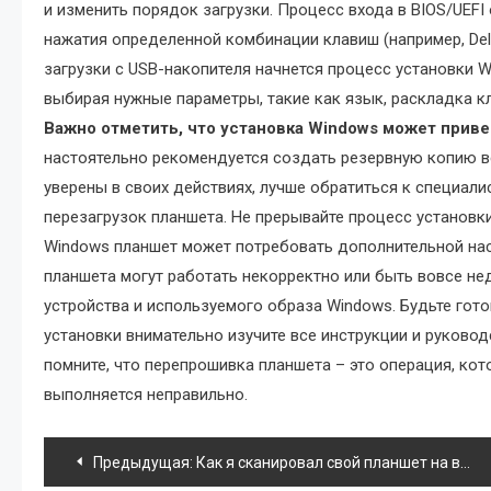
и изменить порядок загрузки. Процесс входа в BIOS/UEFI
нажатия определенной комбинации клавиш (например, Delet
загрузки с USB-накопителя начнется процесс установки W
выбирая нужные параметры, такие как язык, раскладка к
Важно отметить, что установка Windows может приве
настоятельно рекомендуется создать резервную копию в
уверены в своих действиях, лучше обратиться к специал
перезагрузок планшета. Не прерывайте процесс установки
Windows планшет может потребовать дополнительной нас
планшета могут работать некорректно или быть вовсе не
устройства и используемого образа Windows. Будьте го
установки внимательно изучите все инструкции и руково
помните, что перепрошивка планшета – это операция, ко
выполняется неправильно.
Навигация
Предыдущая:
Как я сканировал свой планшет на вирусы Android