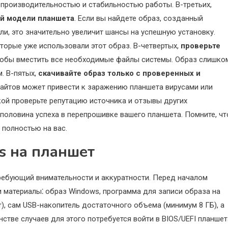
 производительностью и стабильностью работы. В-третьих,
ей модели планшета
. Если вы найдете образ, созданный
, это значительно увеличит шансы на успешную установку.
торые уже использовали этот образ. В-четвертых,
проверьте
тобы вместить все необходимые файлы системы. Образ слишко
. В-пятых,
скачивайте образ только с проверенных и
сайтов может привести к заражению планшета вирусами или
й проверьте репутацию источника и отзывы других
половина успеха в перепрошивке вашего планшета. Помните, чт
 полностью на вас.
s на планшет
ребующий внимательности и аккуратности. Перед началом
и материалы⁚ образ Windows, программа для записи образа на
ler), сам USB-накопитель достаточного объема (минимум 8 ГБ), а
стве случаев для этого потребуется войти в BIOS/UEFI планшет