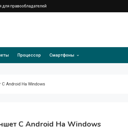
 для правообладателей
шеты
Процессор
Смартфоны
 С Android На Windows
ншет С Android На Windows