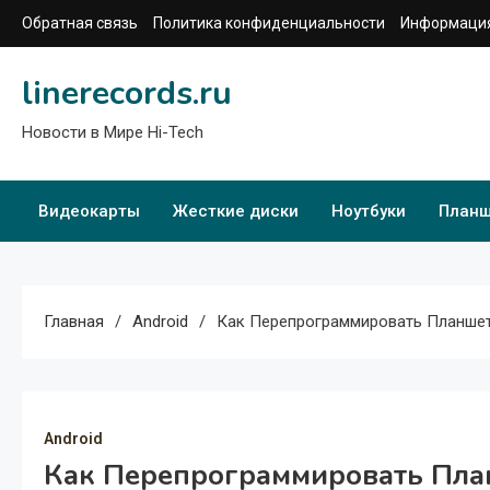
Перейти
Обратная связь
Политика конфиденциальности
Информация
к
содержимому
linerecords.ru
Новости в Мире Hi-Tech
Видеокарты
Жесткие диски
Ноутбуки
План
Главная
Android
Как Перепрограммировать Планшет
Android
Как Перепрограммировать Пла