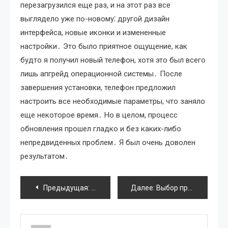
перезагрузился еще раз, и на этот раз все
выглядело уже по-новому⁚ другой дизайн
интерфейса, новые иконки и измененные
настройки․ Это было приятное ощущение, как
будто я получил новый телефон, хотя это был всего
лишь апгрейд операционной системы․ После
завершения установки, телефон предложил
настроить все необходимые параметры, что заняло
еще некоторое время․ Но в целом, процесс
обновления прошел гладко и без каких-либо
непредвиденных проблем․ Я был очень доволен
результатом․
Навигация
Предыдущая:
Мой опыт выбора Linux для слабого ноу
Далее:
Выбор программ для смартфона Philips
по